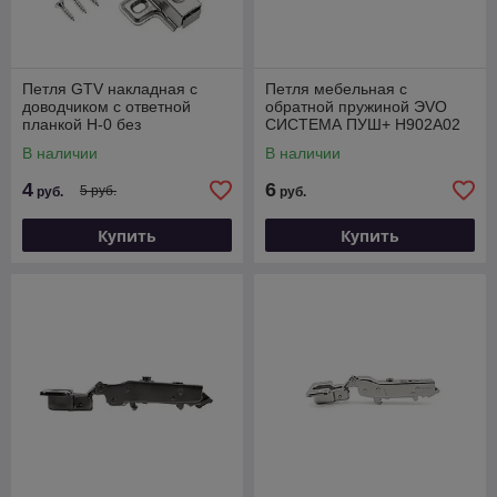
Петля GTV накладная с
Петля мебельная с
доводчиком с ответной
обратной пружиной ЭVO
планкой H-0 без
СИСТЕМА ПУШ+ H902A02
еврошурупа CLIPON
В наличии
В наличии
4
6
5 руб.
руб.
руб.
Купить
Купить