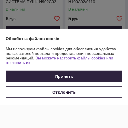
СИСТЕМА ПУШ+ H902C02
H100A02/0110
В наличии
В наличии
6
5
руб.
руб.
Купить
Купить
Обработка файлов cookie
Мы используем файлы cookies для обеспечения удобства
пользователей портала и предоставления персональных
рекомендаций.
Вы можете настроить файлы cookies или
отключить их.
Принять
Отклонить
Ответная планка AQ
Ответная планка AQ
крестообразная с
крестообразная Clip-on под
эксцентриком Clip-on под
саморез H2 черная
евровинт H2
В наличии
В наличии