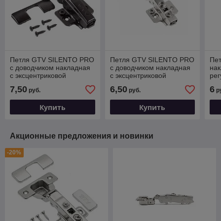
Петля GTV SILENTO PRO
Петля GTV SILENTO PRO
Пе
с доводчиком накладная
с доводчиком накладная
нак
c эксцентриковой
c эксцентриковой
рег
регулировкой без
регулировкой без
евр
7,50
6,50
6
руб.
руб.
р
еврошурупа c 3D
еврошурупа с 3D
ком
регулировкой
регулировкой
Купить
Купить
Акционные предложения и новинки
-20%