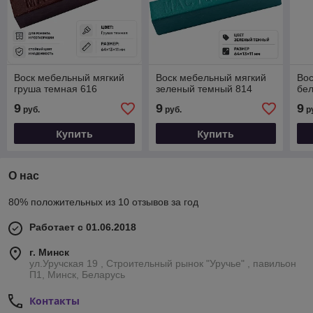
Воск мебельный мягкий
Воск мебельный мягкий
Вос
груша темная 616
зеленый темный 814
бе
9
9
9
руб.
руб.
р
Купить
Купить
О нас
80% положительных из 10 отзывов за год
Работает с 01.06.2018
г. Минск
ул.Уручская 19 , Строительный рынок "Уручье" , павильон
П1, Минск, Беларусь
Контакты