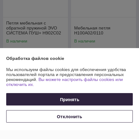
Петля мебельная с
обратной пружиной ЭVO
Мебельная петля
СИСТЕМА ПУШ+ H902C02
H100A02/0110
В наличии
В наличии
6
5
руб.
руб.
Обработка файлов cookie
Купить
Купить
Мы используем файлы cookies для обеспечения удобства
пользователей портала и предоставления персональных
рекомендаций.
Вы можете настроить файлы cookies или
отключить их.
Принять
Отклонить