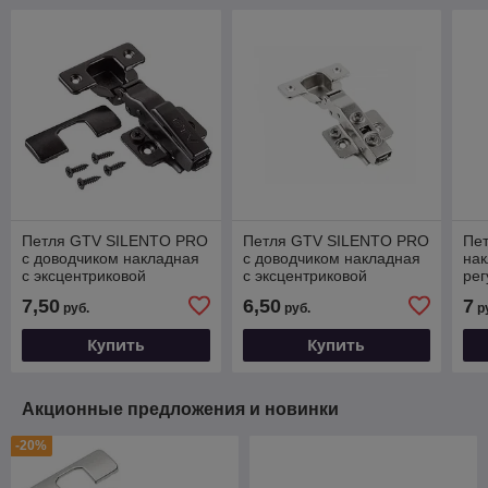
Петля GTV SILENTO PRO
Петля GTV SILENTO PRO
Пе
с доводчиком накладная
с доводчиком накладная
нак
c эксцентриковой
c эксцентриковой
рег
регулировкой без
регулировкой без
с к
7,50
6,50
7
руб.
руб.
р
еврошурупа c 3D
еврошурупа с 3D
ЧЕ
регулировкой
регулировкой
Купить
Купить
Акционные предложения и новинки
-20%