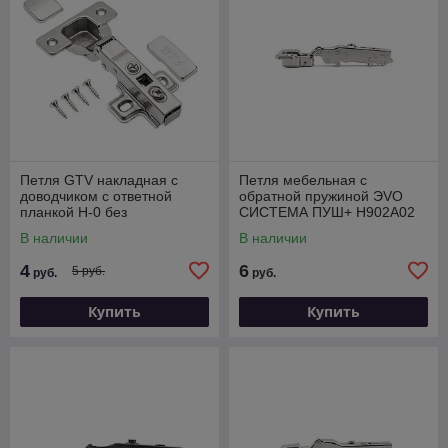
Петля GTV накладная с
Петля мебельная с
доводчиком с ответной
обратной пружиной ЭVO
планкой H-0 без
СИСТЕМА ПУШ+ H902A02
еврошурупа CLIPON
В наличии
В наличии
4
6
5 руб.
руб.
руб.
Купить
Купить