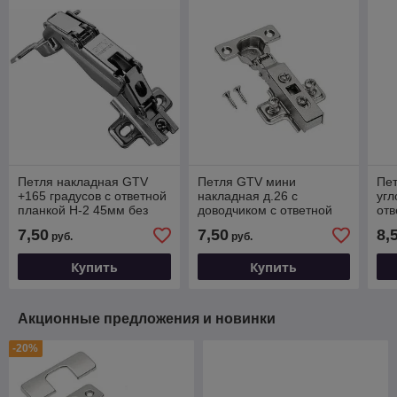
Петля накладная GTV
Петля GTV мини
Пет
+165 градусов с ответной
накладная д.26 с
угл
планкой H-2 45мм без
доводчиком с ответной
отв
еврошурупа
планкой H-0 и
ев
7,50
7,50
8,
руб.
руб.
еврошурупом CLIPON
Купить
Купить
Акционные предложения и новинки
-20%