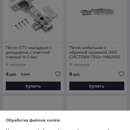
Петля GTV накладная с
Петля мебельная с
доводчиком с ответной
обратной пружиной ЭVO
планкой H-0 без
СИСТЕМА ПУШ+ H902A02
еврошурупа CLIPON
В наличии
В наличии
4
6
5 руб.
руб.
руб.
Купить
Купить
Обработка файлов cookie