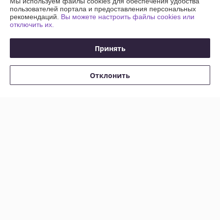
Мы используем файлы cookies для обеспечения удобства
пользователей портала и предоставления персональных
рекомендаций.
Вы можете настроить файлы cookies или
отключить их.
Принять
Петля мебельная с
Петля мебельная с
обратной пружиной ЭVO
обратной пружиной ЭVO
СИСТЕМА ПУШ+
СИСТЕМА ПУШ+ H902B02
Отклонить
H902A02/BN
В наличии
В наличии
6
6
руб.
руб.
Купить
Купить