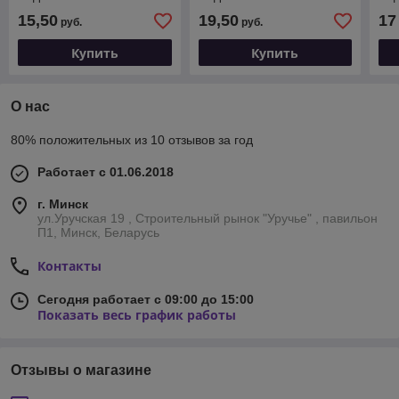
PRO H-45 (400)
PRO H-45 (500)
AKS
15,50
19,50
17
руб.
руб.
Купить
Купить
О нас
80% положительных из 10 отзывов за год
Работает с 01.06.2018
г. Минск
ул.Уручская 19 , Строительный рынок "Уручье" , павильон
П1, Минск, Беларусь
Контакты
Сегодня работает с 09:00 до 15:00
Показать весь график работы
Отзывы о магазине