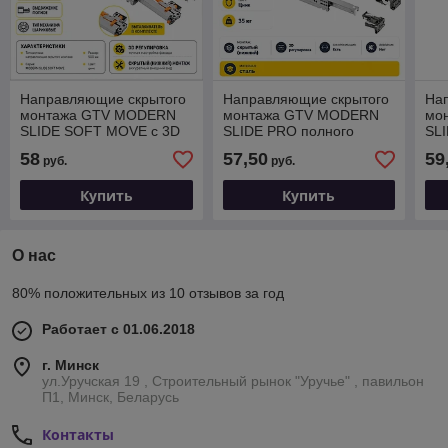
Направляющие скрытого
Направляющие скрытого
На
монтажа GTV MODERN
монтажа GTV MODERN
мо
SLIDE SOFT MOVE с 3D
SLIDE PRO полного
SL
регулировкой полного
выдвижения с
вы
58
57,50
59
руб.
руб.
выдвижения c
выталкивателем с 3D
выт
доводчиком +
регулировкой и с
рег
Купить
Купить
О нас
80% положительных из 10 отзывов за год
Работает с 01.06.2018
г. Минск
ул.Уручская 19 , Строительный рынок "Уручье" , павильон
П1, Минск, Беларусь
Контакты