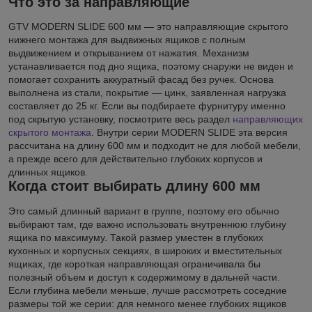
Что это за направляющие
GTV MODERN SLIDE 600 мм — это направляющие скрытого
нижнего монтажа для выдвижных ящиков с полным
выдвижением и открыванием от нажатия. Механизм
устанавливается под дно ящика, поэтому снаружи не виден и
помогает сохранить аккуратный фасад без ручек. Основа
выполнена из стали, покрытие — цинк, заявленная нагрузка
составляет до 25 кг. Если вы подбираете фурнитуру именно
под скрытую установку, посмотрите весь раздел
направляющих
скрытого монтажа
. Внутри серии MODERN SLIDE эта версия
рассчитана на длину 600 мм и подходит не для любой мебели,
а прежде всего для действительно глубоких корпусов и
длинных ящиков.
Когда стоит выбирать длину 600 мм
Это самый длинный вариант в группе, поэтому его обычно
выбирают там, где важно использовать внутреннюю глубину
ящика по максимуму. Такой размер уместен в глубоких
кухонных и корпусных секциях, в широких и вместительных
ящиках, где короткая направляющая ограничивала бы
полезный объем и доступ к содержимому в дальней части.
Если глубина мебели меньше, лучше рассмотреть соседние
размеры той же серии: для немного менее глубоких ящиков