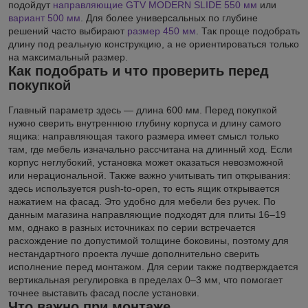
подойдут
направляющие GTV MODERN SLIDE 550 мм
или
вариант 500 мм
. Для более универсальных по глубине
решений часто выбирают
размер 450 мм
. Так проще подобрать
длину под реальную конструкцию, а не ориентироваться только
на максимальный размер.
Как подобрать и что проверить перед
покупкой
Главный параметр здесь — длина 600 мм. Перед покупкой
нужно сверить внутреннюю глубину корпуса и длину самого
ящика: направляющая такого размера имеет смысл только
там, где мебель изначально рассчитана на длинный ход. Если
корпус неглубокий, установка может оказаться невозможной
или нерациональной. Также важно учитывать тип открывания:
здесь используется push-to-open, то есть ящик открывается
нажатием на фасад. Это удобно для мебели без ручек. По
данным магазина направляющие подходят для плиты 16–19
мм, однако в разных источниках по серии встречается
расхождение по допустимой толщине боковины, поэтому для
нестандартного проекта лучше дополнительно сверить
исполнение перед монтажом. Для серии также подтверждается
вертикальная регулировка в пределах 0–3 мм, что помогает
точнее выставить фасад после установки.
Что важно при монтаже