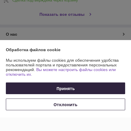
Сделка подтверждена через корзину
Показать все отзывы
О нас
Контакты
Обработка файлов cookie
Мы используем файлы cookies для обеспечения удобства
Доставка и оплата
пользователей портала и предоставления персональных
рекомендаций.
Вы можете настроить файлы cookies или
отключить их.
График работы
Принять
Полная версия сайта
Политика обработки cookies
Отклонить
Сайт создан на платформе Deal.by