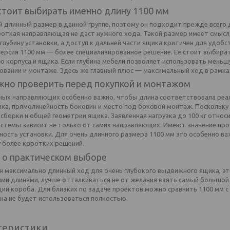
стоит выбирать именно длину 1100 мм
 длинный размер в данной группе, поэтому он подходит прежде всего д
откая направляющая не даст нужного хода. Такой размер имеет смысл,
лубину установки, а доступ к дальней части ящика критичен для удобс
версия 1100 мм — более специализированное решение. Ее стоит выбирать
ю корпуса и ящика. Если глубина мебели позволяет использовать мень
вании и монтаже. Здесь же главный плюс — максимальный ход в рамках
жно проверить перед покупкой и монтажом
ных направляющих особенно важно, чтобы длина соответствовала реаль
ка, прямолинейность боковин и место под боковой монтаж. Поскольку 
сборки и общей геометрии ящика. Заявленная нагрузка до 100 кг относи
истемы зависит не только от самих направляющих. Имеют значение про
ность установки. Для очень длинного размера 1100 мм это особенно ва
у более коротких решений.
 о практическом выборе
н максимально длинный ход для очень глубокого выдвижного ящика, эт
ми длинами, лучше отталкиваться не от желания взять самый большой 
ии короба. Для близких по задаче проектов можно сравнить 1100 мм с 
она не будет использоваться полностью.
теристики