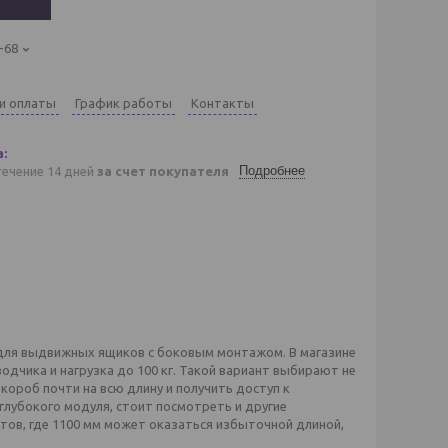
-68
 и оплаты
График работы
Контакты
Подробнее
течение 14 дней
за счет покупателя
для выдвижных ящиков с боковым монтажом. В магазине
одчика и нагрузка до 100 кг. Такой вариант выбирают не
короб почти на всю длину и получить доступ к
глубокого модуля, стоит посмотреть и другие
ктов, где 1100 мм может оказаться избыточной длиной,