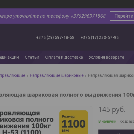
овара уточняйте по телефону +375296971868
Перейти
+375 (29) 697-18-68
+375 (17) 230-57-95
аши акции
Статьи
Оплата и доставка
Условия возврата
аправляющие
Направляющие шариковые
Направляющая шарикова
вляющая шариковая полного выдвижения 100к
145
руб.
В наличии
Код:
ns