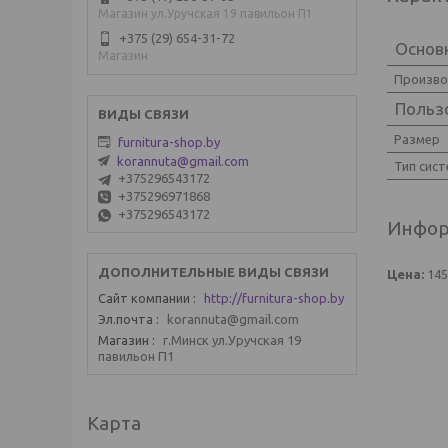
Магазин ул.Уручская 19 павильон П1
+375 (29) 654-31-72
Основ
Магазин
Произв
Польз
Размер
furnitura-shop.by
korannuta@gmail.com
Тип сис
+375296543172
+375296971868
+375296543172
Инфор
Цена:
14
Сайт компании
http://furnitura-shop.by
Эл.почта
korannuta@gmail.com
Магазин
г.Минск ул.Уручская 19
павильон П1
Карта