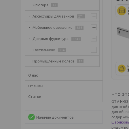
Флюгера
47
Аксессуары для ванной
274
Мебельное освещение
816
Дверная фурнитура
1643
Светильники
256
Промышленные колеса
17
О нас
Отзывы
Что эт
Статьи
GTV H-53
для этой 
для обычн
содержимо
Наличие документов
шариковы
рядом по