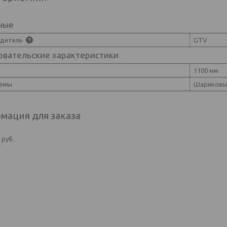
ные
одитель
GTV
овательские характеристики
1100 мм
темы
Шариковы
мация для заказа
5
руб.