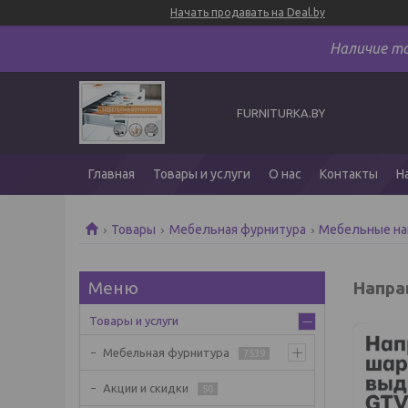
Начать продавать на Deal.by
Наличие т
FURNITURKA.BY
Главная
Товары и услуги
О нас
Контакты
Н
Товары
Мебельная фурнитура
Мебельные н
Напра
Товары и услуги
Мебельная фурнитура
7539
Акции и скидки
50