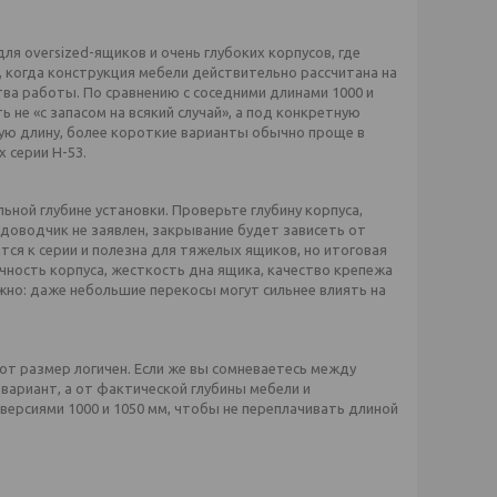
ля oversized-ящиков и очень глубоких корпусов, где
 когда конструкция мебели действительно рассчитана на
тва работы. По сравнению с соседними длинами 1000 и
 не «с запасом на всякий случай», а под конкретную
шую длину, более короткие варианты обычно проще в
 серии H-53.
ной глубине установки. Проверьте глубину корпуса,
доводчик не заявлен, закрывание будет зависеть от
тся к серии и полезна для тяжелых ящиков, но итоговая
чность корпуса, жесткость дна ящика, качество крепежа
жно: даже небольшие перекосы могут сильнее влиять на
от размер логичен. Если же вы сомневаетесь между
вариант, а от фактической глубины мебели и
версиями 1000 и 1050 мм, чтобы не переплачивать длиной