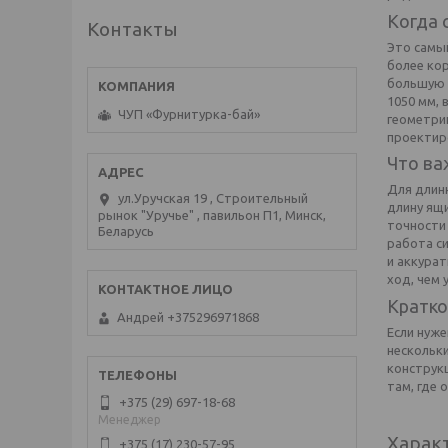
Когда 
Контакты
Это самый
более кор
большую г
1050 мм, 
ЧУП «Фурнитурка-бай»
геометри
проектиро
Что ва
Для длин
ул.Уручская 19 , Строительный
длину ящи
рынок "Уручье" , павильон П1, Минск,
точности 
Беларусь
работа с
и аккурат
ход, чем 
Кратко
Андрей +375296971868
Если нуже
нескольки
конструкц
там, где 
+375 (29) 697-18-68
Менеджер
Харак
+375 (17) 230-57-95