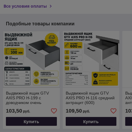
Все условия оплаты
Подобные товары компании
Выдвижной ящик GTV
Выдвижной ящик GTV
Вы
AXIS PRO H-199 с
AXIS PRO H-116 средний
AXI
доводчиком очень
антрацит (600)
ант
высокий антрацит (300)
103,50
109,50
10
руб.
руб.
Купить
Купить