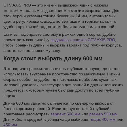
GTV AXIS PRO — это низкий выдвижной ящик с нижним
монтажом, полным выдвижением и мягким закрыванием. Для
этой версии указаны тонкие боковины 14 мм, антрацитовый
цвет и регулировка фасада по вертикали и горизонтали, что
удобно при точной подгонке мебели на кухне или в ванной.
Если вы подбираете систему в рамках одной серии, удобно
посмотреть всю линейку
выдвижных ящиков GTV AXIS PRO
,
чтобы сравнить длины и выбрать вариант под глубину корпуса,
а не только по внешнему виду.
Когда стоит выбрать длину 600 мм
Этот вариант рассчитан на очень глубокие корпуса, где важно
использовать внутреннее пространство по максимуму. Низкий
формат особенно удобен для столовых приборов, кухонных
мелочей, упаковок, аксессуаров для ванной и других невысоких
предметов, к которым нужен быстрый доступ по всей глубине
ящика.
Длина 600 мм заметно отличается по сценарию выбора от
более коротких решений. Если корпус не такой глубокий,
практичнее рассмотреть
вариант 500 мм
или
размер 550 мм
.
Для мебели средней глубины чаще выбирают
ящик 400 мм
или
450 мм
.