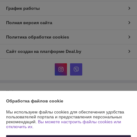
График работы
Полная версия сайта
Политика обработки cookies
Сайт создан на платформе Deal.by
Информация для покупателя
Обработка файлов cookie
Юридическое лицо:
Частное унитарное предприятие «Фурнитурка-
бай»
г.Минск ул.Уручская 19-6 каб.7
Мы используем файлы cookies для обеспечения удобства
пользователей портала и предоставления персональных
Регистрационный номер ЕГР: 193950577
рекомендаций.
Вы можете настроить файлы cookies или
отключить их.
УНП: 193950577