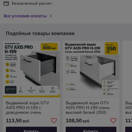
Безналичный расчет
Все условия оплаты
Подобные товары компании
Выдвижной ящик GTV
Выдвижной ящик GTV
Вы
AXIS PRO H-199 с
AXIS PRO H-199 очень
AXI
доводчиком очень
высокий белый (350)
выс
высокий антрацит (400)
113,50
108,50
11
руб.
руб.
Купить
Купить