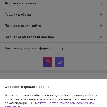
Доставка и оплата
График работы
Полная версия сайта
Политика обработки cookies
Сайт создан на платформе Deal.by
Информация для покупателя
Обработка файлов cookie
Юридическое лицо:
Частное унитарное предприятие «Фурнитурка-
бай»
г.Минск ул.Уручская 19-6 каб.7
Мы используем файлы cookies для обеспечения удобства
пользователей портала и предоставления персональных
Регистрационный номер ЕГР: 193950577
рекомендаций.
Вы можете настроить файлы cookies или
отключить их.