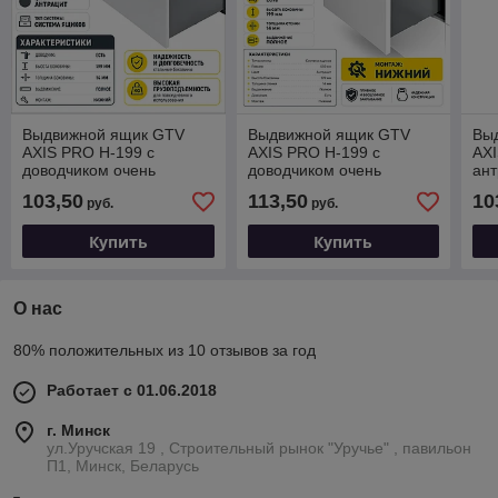
Выдвижной ящик GTV
Выдвижной ящик GTV
Вы
AXIS PRO H-199 с
AXIS PRO H-199 с
AXI
доводчиком очень
доводчиком очень
ант
высокий антрацит (300)
высокий антрацит (450)
103,50
113,50
10
руб.
руб.
Купить
Купить
О нас
80% положительных из 10 отзывов за год
Работает с 01.06.2018
г. Минск
ул.Уручская 19 , Строительный рынок "Уручье" , павильон
П1, Минск, Беларусь