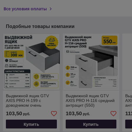
Все условия оплаты
Подобные товары компании
Выдвижной ящик GTV
Выдвижной ящик GTV
Вы
AXIS PRO H-199 с
AXIS PRO H-116 средний
AXI
доводчиком очень
антрацит (550)
ант
высокий антрацит (300)
103,50
103,50
11
руб.
руб.
Купить
Купить