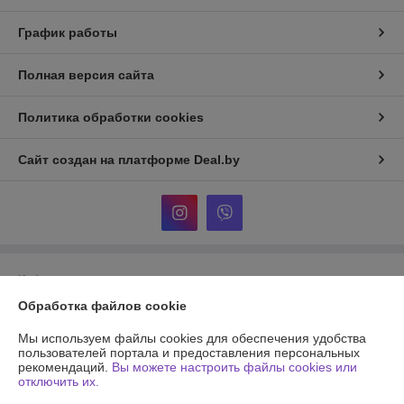
График работы
Полная версия сайта
Политика обработки cookies
Сайт создан на платформе Deal.by
Информация для покупателя
Обработка файлов cookie
Юридическое лицо:
Частное унитарное предприятие «Фурнитурка-
бай»
г.Минск ул.Уручская 19-6 каб.7
Мы используем файлы cookies для обеспечения удобства
пользователей портала и предоставления персональных
Регистрационный номер ЕГР: 193950577
рекомендаций.
Вы можете настроить файлы cookies или
отключить их.
УНП: 193950577