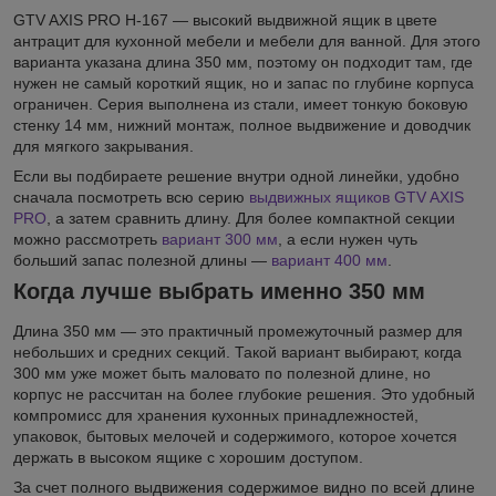
GTV AXIS PRO H-167 — высокий выдвижной ящик в цвете
антрацит для кухонной мебели и мебели для ванной. Для этого
варианта указана длина 350 мм, поэтому он подходит там, где
нужен не самый короткий ящик, но и запас по глубине корпуса
ограничен. Серия выполнена из стали, имеет тонкую боковую
стенку 14 мм, нижний монтаж, полное выдвижение и доводчик
для мягкого закрывания.
Если вы подбираете решение внутри одной линейки, удобно
сначала посмотреть всю серию
выдвижных ящиков GTV AXIS
PRO
, а затем сравнить длину. Для более компактной секции
можно рассмотреть
вариант 300 мм
, а если нужен чуть
больший запас полезной длины —
вариант 400 мм
.
Когда лучше выбрать именно 350 мм
Длина 350 мм — это практичный промежуточный размер для
небольших и средних секций. Такой вариант выбирают, когда
300 мм уже может быть маловато по полезной длине, но
корпус не рассчитан на более глубокие решения. Это удобный
компромисс для хранения кухонных принадлежностей,
упаковок, бытовых мелочей и содержимого, которое хочется
держать в высоком ящике с хорошим доступом.
За счет полного выдвижения содержимое видно по всей длине