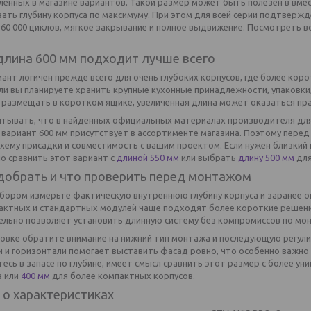
енных в магазине вариантов. Такой размер может быть полезен в вмес
ать глубину корпуса по максимуму. При этом для всей серии подтверж
с 60 000 циклов, мягкое закрывание и полное выдвижение. Посмотреть 
длина 600 мм подходит лучше всего
ант логичен прежде всего для очень глубоких корпусов, где более кор
сли вы планируете хранить крупные кухонные принадлежности, упаковк
 размещать в коротком ящике, увеличенная длина может оказаться п
итывать, что в найденных официальных материалах производителя для
 вариант 600 мм присутствует в ассортименте магазина. Поэтому пере
схему присадки и совместимость с вашим проектом. Если нужен близкий
о сравнить этот вариант с
длиной 550 мм
или выбрать
длину 500 мм
для
добрать и что проверить перед монтажом
бором измерьте фактическую внутреннюю глубину корпуса и заранее оп
актных и стандартных модулей чаще подходят более короткие решения,
ельно позволяет установить длинную систему без компромиссов по мон
новке обратите внимание на нижний тип монтажа и последующую регул
и и горизонтали помогает выставить фасад ровно, что особенно важно 
есь в запасе по глубине, имеет смысл сравнить этот размер с более у
в или
400 мм
для более компактных корпусов.
 о характеристиках