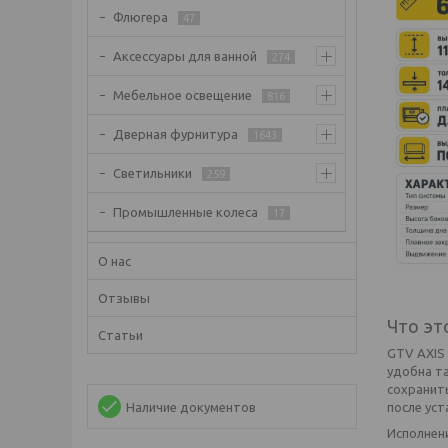
Флюгера
47
Аксессуары для ванной
274
Мебельное освещение
816
Дверная фурнитура
1643
Светильники
259
Промышленные колеса
17
О нас
Отзывы
Что эт
Статьи
GTV AXIS
удобна т
сохранить
Наличие документов
после уст
Исполнени