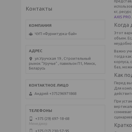
представл
использов
Контакты
кг, ресур
AXIS PRO
.
Когда 
Этот вари
ЧУП «Фурнитурка-бай»
объем. Е
неудобно
Важно уч
тогда как
ул.Уручская 19 , Строительный
корпуса, 
рынок "Уручье" , павильон П1, Минск,
баз, можн
Беларусь
Как по
Перед вы
Для комп
действит
Андрей +375296971868
При уста
вертикал
сомневает
сценарие
+375 (29) 697-18-68
Менеджер
Кратко
+375 (17) 230-57-95