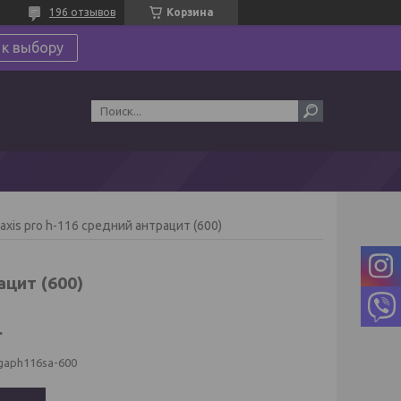
196 отзывов
Корзина
 к выбору
xis pro h-116 средний антрацит (600)
цит (600)
.
gaph116sa-600