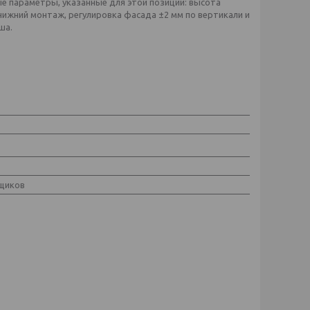
ые параметры, указанные для этой позиции: высота
нижний монтаж, регулировка фасада ±2 мм по вертикали и
ша.
щиков