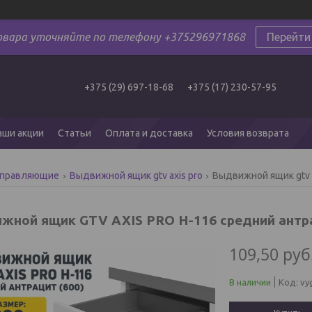
овара уточняйте по телефону +375296971868
Перейти
+375 (29) 697-18-68
+375 (17) 230-57-95
аши акции
Статьи
Оплата и доставка
Условия возврата
аправляющие
Выдвижной ящик gtv axis pro
Выдвижной ящик gtv a
жной ящик GTV AXIS PRO H-116 средний антра
109,50
руб
В наличии
Код:
vy