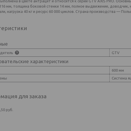
ыполнена в цвете антрацит и относится к серии GTV AXIS PRO. Основн
16 мм, толщина боковой стенки 14 мм, полное выдвижение, доводчик, 
ли, нагрузка 40 кг и ресурс 60 000 циклов. Страна производства — Поль
теристики
ные
одитель
GTV
овательские характеристики
600 мм
темы
Система я
мация для заказа
,50
руб.