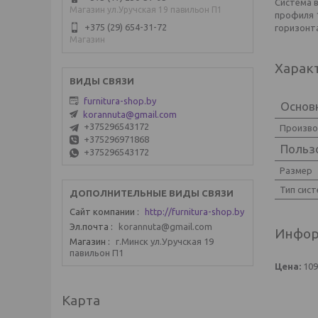
Система в
Магазин ул.Уручская 19 павильон П1
профиля 1
+375 (29) 654-31-72
горизонта
Магазин
Харак
furnitura-shop.by
Основ
korannuta@gmail.com
+375296543172
Произв
+375296971868
Польз
+375296543172
Размер
Тип сис
Сайт компании
http://furnitura-shop.by
Эл.почта
korannuta@gmail.com
Инфор
Магазин
г.Минск ул.Уручская 19
павильон П1
Цена:
109
Карта