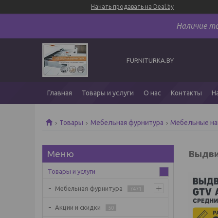
Начать продавать на Deal.by
Наличие т
FURNITURKA.BY
Главная
Товары и услуги
О нас
Контакты
Н
Товары
Мебельная фурнитура
Мебельные н
Выдви
Товары и услуги
Мебельная фурнитура
7471
Акции и скидки
50