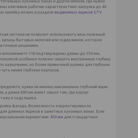
тительных кухонных базах и другой мебели, где нужно
дены ключевые рабочие характеристики: нагрузка до 40
всю линейку можно в разделе
выдвижных ящиков GTV
откая система не позволит использовать весь полезный
и, запасы бытовых мелочей или содержимое, которое
рактичным решением.
 исполнения H-116 подтверждены длины до 550 мм,
д покупкой особенно полезно сверить внутреннюю глубину
 по назначению, но более привычный размер для глубоких
 чуть менее глубоких корпусов.
ределите, нужен ли именно максимально глубокий ящик.
 а длина 600 мм имеет смысл там, где корпус
тажу и ходу ящика.
ировку фасада. Возможность корректировки по
для длинных ящиков в заметных кухонных зонах. Если
ниверсальными вариантами:
450 мм
для стандартных