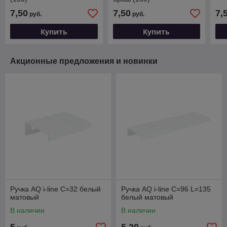
7,50
7,50
7,
руб.
руб.
Купить
Купить
Акционные предложения и новинки
Ручка AQ i-line С=32 белый
Ручка AQ i-line С=96 L=135
матовый
белый матовый
В наличии
В наличии