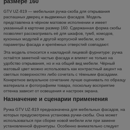
размере 160
GTV UZ-819 — мебельная ручка-скоба для открывания
распашных дверец и выдвижных фасадов. Модель
представлена в чёрном матовом исполнении и имеет
указанный в карточке размер 160. Сдержанная форма скобы
позволяет рассматривать её для шкафов, тумб, комодов,
кухонных модулей и другой корпусной мебели, если
параметры фасада и крепёжных отверстий совпадают.
Эта модель относится к накладной лицевой фурнитуре: ручка
остаётся заметной частью фасада и влияет не только на
удобство открывания, но и на общий вид мебели. Чёрный
матовый цвет можно использовать как контрастный акцент на
светлых поверхностях либо сочетать с тёмными фасадами.
Конкретное визуальное сочетание лучше оценивать по образцу
материала и фотографиям товара, поскольку восприятие
оттенка зависит от освещения и настроек экрана.
Назначение и сценарии применения
Ручка GTV UZ-819 предназначена для мебельных фасадов, на
которых предусмотрена установка ручки-скобы. Она может
использоваться при сборке новой мебели или при замене
установленной фурнитуры. Особенно внимательно следует