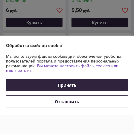
В наличии
В наличии
6
5,50
руб.
руб.
Купить
Купить
Обработка файлов cookie
Мы используем файлы cookies для обеспечения удобства
пользователей портала и предоставления персональных
рекомендаций.
Вы можете настроить файлы cookies или
отключить их.
Принять
Отклонить
Мебельная ручка
Мебельная ручка
RS109AB.4/76/W01
RS004SG.3/96
В наличии
В наличии
4,50
5
руб.
руб.