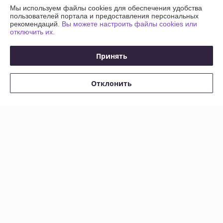
Мы используем файлы cookies для обеспечения удобства
пользователей портала и предоставления персональных
рекомендаций.
Вы можете настроить файлы cookies или
отключить их.
Принять
Отклонить
Мебельная ручка
Мебельная ручка
ПРОФОРМА
ПРОФОРМА
RS101BSN.5/224
RS101BSN.5/480
В наличии
В наличии
49,20
52,90
руб.
руб.
Купить
Купить
Показать ещё
О нас
80% положительных из 10 отзывов за год