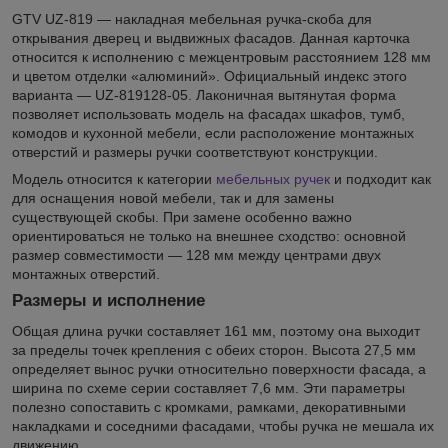
GTV UZ-819 — накладная мебельная ручка-скоба для
открывания дверец и выдвижных фасадов. Данная карточка
относится к исполнению с межцентровым расстоянием 128 мм
и цветом отделки «алюминий». Официальный индекс этого
варианта — UZ-819128-05. Лаконичная вытянутая форма
позволяет использовать модель на фасадах шкафов, тумб,
комодов и кухонной мебели, если расположение монтажных
отверстий и размеры ручки соответствуют конструкции.
Модель относится к категории
мебельных ручек
и подходит как
для оснащения новой мебели, так и для замены
существующей скобы. При замене особенно важно
ориентироваться не только на внешнее сходство: основной
размер совместимости — 128 мм между центрами двух
монтажных отверстий.
Размеры и исполнение
Общая длина ручки составляет 161 мм, поэтому она выходит
за пределы точек крепления с обеих сторон. Высота 27,5 мм
определяет вынос ручки относительно поверхности фасада, а
ширина по схеме серии составляет 7,6 мм. Эти параметры
полезно сопоставить с кромками, рамками, декоративными
накладками и соседними фасадами, чтобы ручка не мешала их
движению.