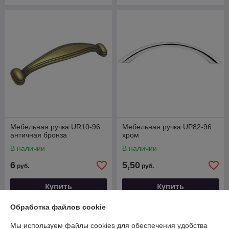
Мебельная ручка UR10-96
Мебельная ручка UP82-96
античная бронза
хром
В наличии
В наличии
6
5,50
руб.
руб.
Купить
Купить
Обработка файлов cookie
Мы используем файлы cookies для обеспечения удобства