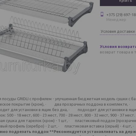
Купить
+375 (29) 697-18
Менеджер
Условия доставки
возврат товара в 
я посуды GRIDLI с профилем - улучшенная бюджетная модель сушки с 
ческое покрытие (хром), · два прозрачных поддона в комплекте, ·
ит для установки в ящик без дна, · подходит для установки в ящик 
ок: 500 - 18 мест, 600 - 23 мест, 700 - 28 мест, 800 - 32 мест, 900 - 37 м
ая сушка для тарелок (хром) - 1 шт, · пластиковый поддон (прозрачны
ый профиль (серебро) - 2 шт, · пластиковая вставка (серый) - 4 шт,
имо подрезать поддон
**Рекомендуется устанавливать на держа