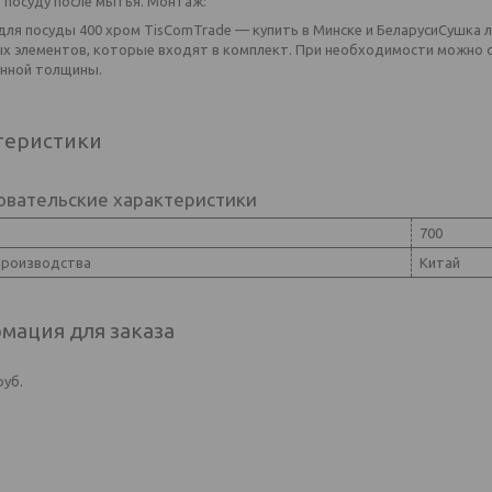
 посуду после мытья. Монтаж:
Сушка л
х элементов, которые входят в комплект. При необходимости можно 
нной толщины.
теристики
овательские характеристики
700
производства
Китай
мация для заказа
руб.