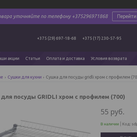
овара уточняйте по телефону +375296971868
Перейти
+375 (29) 697-18-68
+375 (17) 230-57-95
аши акции
Статьи
Оплата и доставка
Условия возврата
ые
Сушки для кухни
Сушка для посуды gridli хром с профилем (70
 для посуды GRIDLI хром с профилем (700)
55
руб.
В наличии
Код:
sd