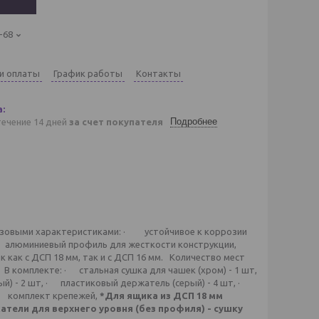
-68
 и оплаты
График работы
Контакты
Подробнее
течение 14 дней
за счет покупателя
базовыми характеристиками: · устойчивое к коррозии
 алюминиевый профиль для жесткости конструкции,
как с ДСП 18 мм, так и с ДСП 16 мм. Количество мест
ест. В комплекте: · стальная сушка для чашек (хром) - 1 шт,
й) - 2 шт, · пластиковый держатель (серый) - 4 шт, ·
 · комплект крепежей,
*Для ящика из ДСП 18 мм
тели для верхнего уровня (без профиля) - сушку