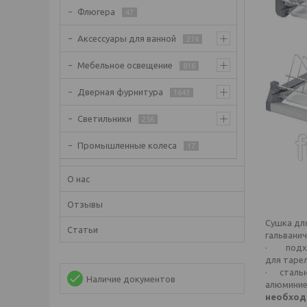
Флюгера
47
Аксессуары для ванной
274
Мебельное освещение
816
Дверная фурнитура
1643
Светильники
256
Промышленные колеса
17
О нас
Отзывы
Сушка дл
Статьи
гальвани
· подход
для тарел
· стальн
Наличие документов
алюминиев
необход