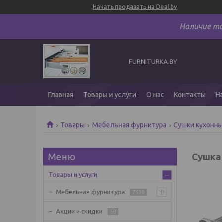
Начать продавать на Deal.by
Наличие т
FURNITURKA.BY
Главная
Товары и услуги
О нас
Контакты
Н
Товары
Мебельная фурнитура
Сушки кухонн
Сушка
Товары и услуги
Мебельная фурнитура
7539
Акции и скидки
50