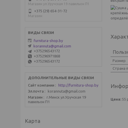
высушить
Магазин ул.Уручская 19 павильон П1
+375 (29) 654-31-72
крепёжны
Магазин
определё
Харак
furnitura-shop.by
korannuta@gmail.com
+375296543172
Польз
+375296971868
Размер
+375296543172
Страна 
Инфор
Сайт компании
http://furnitura-shop.by
Эл.почта
korannuta@gmail.com
Магазин
г.Минск ул.Уручская 19
Цена:
55
павильон П1
Карта