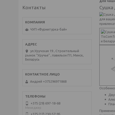
для чаше
Контакты
Сушка 
для ваше
привлека
ЧУП «Фурнитурка-бай»
ул.Уручская 19 , Строительный
рынок "Уручье" , павильон П1, Минск,
Беларусь
Андрей +375296971868
Особенно
Дву
Алю
+375 (29) 697-18-68
Пла
Менеджер
Применен
+375 (17) 230-57-95