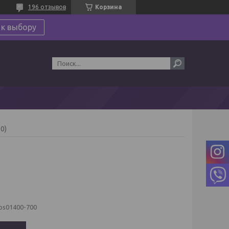
196 отзывов
Корзина
 к выбору
0)
ps01400-700