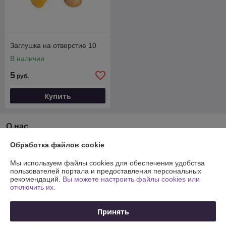
Заглушка на отверстие 10
В наличии
5
руб.
Купить
О нас
Обработка файлов cookie
80% положительных из 10 отзывов за год
Мы используем файлы cookies для обеспечения удобства
Работает с 01.06.2018
пользователей портала и предоставления персональных
рекомендаций.
Вы можете настроить файлы cookies или
г. Минск
отключить их.
ул.Уручская 19 , Строительный рынок "Уручье" , павильон
П1, Минск, Беларусь
Принять
Контакты