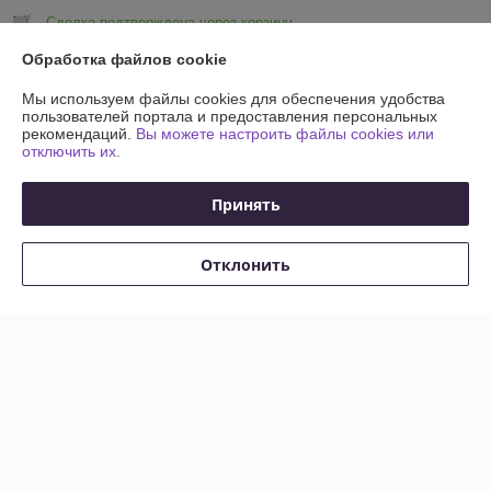
Сделка подтверждена через корзину
Обработка файлов cookie
Показать все отзывы
Мы используем файлы cookies для обеспечения удобства
пользователей портала и предоставления персональных
рекомендаций.
Вы можете настроить файлы cookies или
О нас
отключить их.
Контакты
Принять
Доставка и оплата
Отклонить
График работы
Полная версия сайта
Политика обработки cookies
Сайт создан на платформе Deal.by