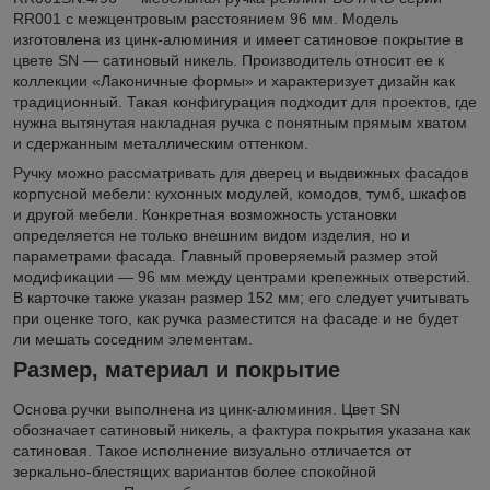
RR001 с межцентровым расстоянием 96 мм. Модель
изготовлена из цинк-алюминия и имеет сатиновое покрытие в
цвете SN — сатиновый никель. Производитель относит ее к
коллекции «Лаконичные формы» и характеризует дизайн как
традиционный. Такая конфигурация подходит для проектов, где
нужна вытянутая накладная ручка с понятным прямым хватом
и сдержанным металлическим оттенком.
Ручку можно рассматривать для дверец и выдвижных фасадов
корпусной мебели: кухонных модулей, комодов, тумб, шкафов
и другой мебели. Конкретная возможность установки
определяется не только внешним видом изделия, но и
параметрами фасада. Главный проверяемый размер этой
модификации — 96 мм между центрами крепежных отверстий.
В карточке также указан размер 152 мм; его следует учитывать
при оценке того, как ручка разместится на фасаде и не будет
ли мешать соседним элементам.
Размер, материал и покрытие
Основа ручки выполнена из цинк-алюминия. Цвет SN
обозначает сатиновый никель, а фактура покрытия указана как
сатиновая. Такое исполнение визуально отличается от
зеркально-блестящих вариантов более спокойной