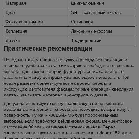
Материал
Цинк-алюминий
Цвет
SN — сатиновый никель
Фактура покрытия
Сатиновая
Коллекция
Лаконичные формы
Дизайн
Традиционный
Практические рекомендации
Перед монтажом приложите ручку к фасаду без фиксации и
проверьте удобство хвата, симметрию и свободное открывание
мебели. Для замены старой фурнитуры сначала измерьте
расстояние между центрами уже имеющихся отверстий. При
новой разметке ориентируйтесь на проект мебели и
инструкцию изготовителя фасада; точные операции сверления
должны учитывать материал и конструкцию детали.
Для ухода используйте мягкую салфетку и не применяйте
абразивные материалы, способные повредить декоративную
поверхность. Ручка RR001SN.4/96 будет обоснованным
выбором, если требуются рейлинговая форма, межцентровое
расстояние 96 мм и сатиновый оттенок никеля. Перед
окончательным заказом остается проверить габарит 152 мм на
фасаде и согласовать подходящий крепеж.