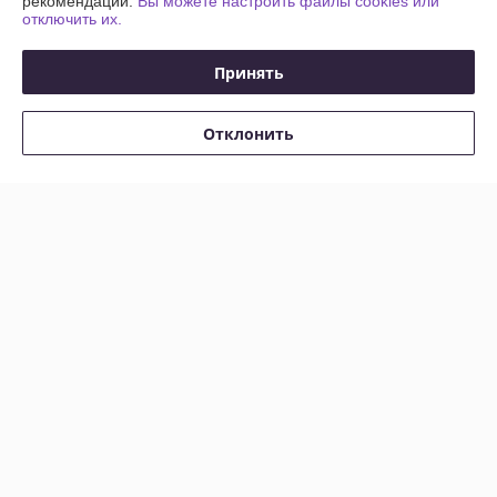
рекомендаций.
Вы можете настроить файлы cookies или
отключить их.
Принять
Отклонить
Мебельная ручка VICTORIA
Мебельная ручка
RC418BAC.4
RC002SC.4
В наличии
В наличии
3,60
5,30
руб.
руб.
Купить
Купить
Показать ещё
О нас
80% положительных из 10 отзывов за год
Работает с 01.06.2018