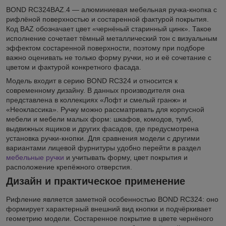
BOND RC324BAZ.4 — алюминиевая мебельная ручка-кнопка с
рифлёной поверхностью и состаренной фактурой покрытия.
Код BAZ обозначает цвет «чернёный старинный цинк». Такое
исполнение сочетает тёмный металлический тон с визуальным
эффектом состаренной поверхности, поэтому при подборе
важно оценивать не только форму ручки, но и её сочетание с
цветом и фактурой конкретного фасада.
Модель входит в серию BOND RC324 и относится к
современному дизайну. В данных производителя она
представлена в коллекциях «Лофт и смелый гранж» и
«Неоклассика». Ручку можно рассматривать для корпусной
мебели и мебели малых форм: шкафов, комодов, тумб,
выдвижных ящиков и других фасадов, где предусмотрена
установка ручки-кнопки. Для сравнения модели с другими
вариантами лицевой фурнитуры удобно перейти в раздел
мебельные ручки
и учитывать форму, цвет покрытия и
расположение крепёжного отверстия.
Дизайн и практическое применение
Рифление является заметной особенностью BOND RC324: оно
формирует характерный внешний вид кнопки и подчёркивает
геометрию модели. Состаренное покрытие в цвете чернёного