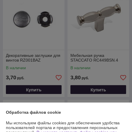
Декоративные заглушки для
Мебельная ручка
винтов RZ001BAZ
STACCATO RC449BSN.4
В наличии
В наличии
3,70
3,80
руб.
руб.
Купить
Купить
Обработка файлов cookie
Мы используем файлы cookies для обеспечения удобства
пользователей портала и предоставления персональных