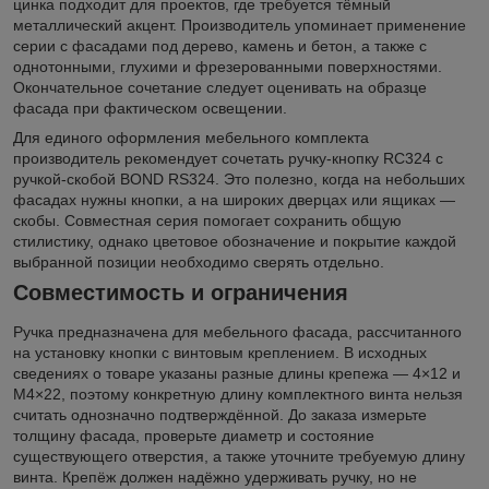
цинка подходит для проектов, где требуется тёмный
металлический акцент. Производитель упоминает применение
серии с фасадами под дерево, камень и бетон, а также с
однотонными, глухими и фрезерованными поверхностями.
Окончательное сочетание следует оценивать на образце
фасада при фактическом освещении.
Для единого оформления мебельного комплекта
производитель рекомендует сочетать ручку-кнопку RC324 с
ручкой-скобой BOND RS324. Это полезно, когда на небольших
фасадах нужны кнопки, а на широких дверцах или ящиках —
скобы. Совместная серия помогает сохранить общую
стилистику, однако цветовое обозначение и покрытие каждой
выбранной позиции необходимо сверять отдельно.
Совместимость и ограничения
Ручка предназначена для мебельного фасада, рассчитанного
на установку кнопки с винтовым креплением. В исходных
сведениях о товаре указаны разные длины крепежа — 4×12 и
M4×22, поэтому конкретную длину комплектного винта нельзя
считать однозначно подтверждённой. До заказа измерьте
толщину фасада, проверьте диаметр и состояние
существующего отверстия, а также уточните требуемую длину
винта. Крепёж должен надёжно удерживать ручку, но не