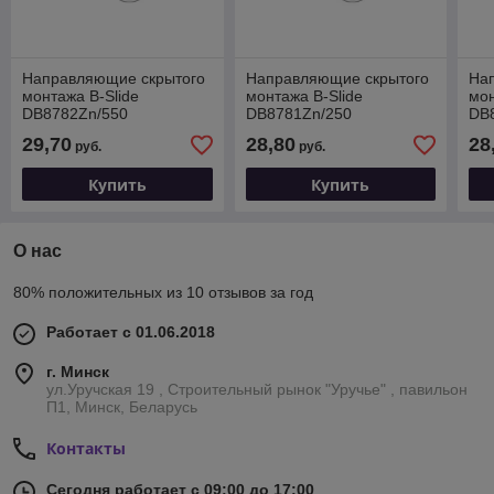
Направляющие скрытого
Направляющие скрытого
На
монтажа B-Slide
монтажа B-Slide
мон
DB8782Zn/550
DB8781Zn/250
DB
29,70
28,80
28
руб.
руб.
Купить
Купить
О нас
80% положительных из 10 отзывов за год
Работает с 01.06.2018
г. Минск
ул.Уручская 19 , Строительный рынок "Уручье" , павильон
П1, Минск, Беларусь
Контакты
Сегодня работает с 09:00 до 17:00