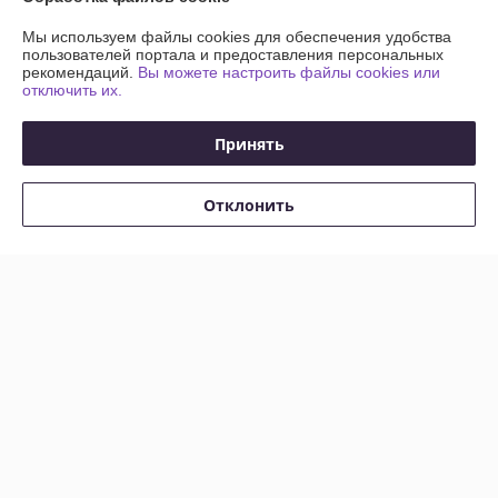
Мы используем файлы cookies для обеспечения удобства
пользователей портала и предоставления персональных
рекомендаций.
Вы можете настроить файлы cookies или
отключить их.
Принять
Отклонить
Мебельная ручка
Мебельная ручка
RS109AB.4/76/W01
RS004SG.3/96
В наличии
В наличии
4,50
5
руб.
руб.
Купить
Купить
Показать ещё
О нас
80% положительных из 10 отзывов за год