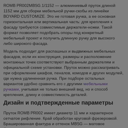
ROMB PR002MBSG.1/1152 — алюминиевый пруток длиной
1152 мм для сборки мебельной ручки-скобы из линейки
BOYARD CUSTOMIZE. Это не готовая ручка, а ее основная
горизонтальная или вертикальная часть: для крепления к
фасаду требуются совместимые держатели-ножки. Такой
формат позволяет подобрать опоры под конкретный
мебельный проект и получить длинную ручку для высокого
либо широкого фасада.
Модель подходит для распашных и выдвижных мебельных
фасадов, если их конструкция, размеры и расположение
монтажных точек соответствуют выбранным держателям и
официальной схеме установки. Пруток можно рассматривать
при оформлении шкафов, пеналов, комодов и других модулей,
где нужна удлиненная ручка. При подборе остальных
вариантов удобно сравнить его с другими
мебельными
ручками
, учитывая не только внешний вид, но и способ
крепления, длину и совместимость деталей.
Дизайн и подтвержденные параметры
Пруток ROMB PR002 имеет диаметр 11 мм и характерное
сетчатое рифление. Край обработан круговой фрезеровкой.
Брашированная фактура и оттенок MBSG — матовое