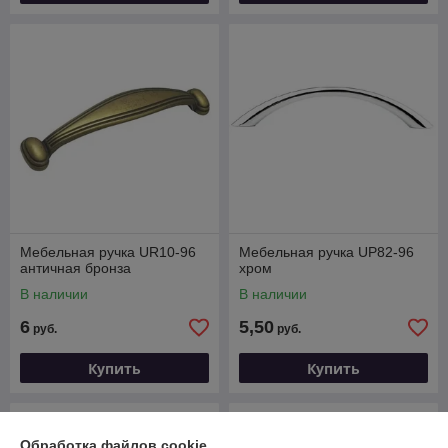
Мебельная ручка UR10-96
Мебельная ручка UP82-96
античная бронза
хром
В наличии
В наличии
6
5,50
руб.
руб.
Купить
Купить
Обработка файлов cookie