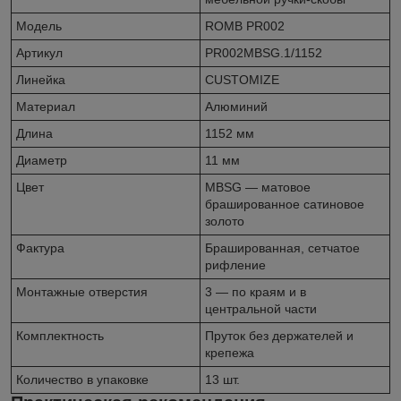
Модель
ROMB PR002
Артикул
PR002MBSG.1/1152
Линейка
CUSTOMIZE
Материал
Алюминий
Длина
1152 мм
Диаметр
11 мм
Цвет
MBSG — матовое
брашированное сатиновое
золото
Фактура
Брашированная, сетчатое
рифление
Монтажные отверстия
3 — по краям и в
центральной части
Комплектность
Пруток без держателей и
крепежа
Количество в упаковке
13 шт.