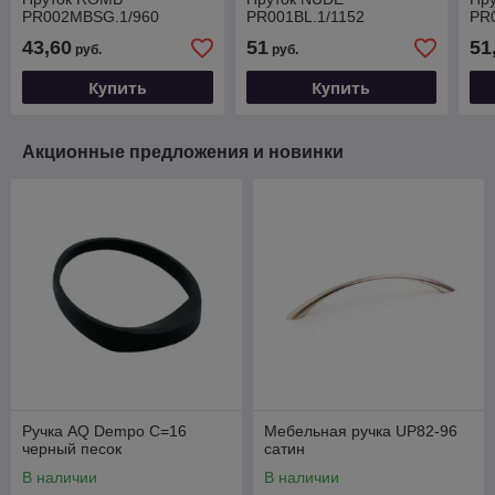
PR002MBSG.1/960
PR001BL.1/1152
PR
43,60
51
51
руб.
руб.
Купить
Купить
Акционные предложения и новинки
Ручка AQ Dempo С=16
Мебельная ручка UP82-96
черный песок
сатин
В наличии
В наличии