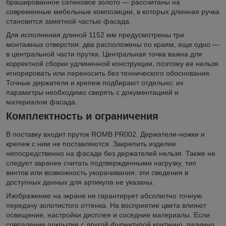
брашированное сатиновое золото — рассчитаны на
современные мебельные композиции, в которых длинная ручка
становится заметной частью фасада.
Для исполнения длиной 1152 мм предусмотрены три
монтажных отверстия: два расположены по краям, еще одно —
в центральной части прутка. Центральная точка важна для
корректной сборки удлиненной конструкции, поэтому ее нельзя
игнорировать или переносить без технического обоснования.
Точные держатели и крепеж подбирают отдельно; их
параметры необходимо сверять с документацией и
материалом фасада.
Комплектность и ограничения
В поставку входит пруток ROMB PR002. Держатели-ножки и
крепеж с ним не поставляются. Закрепить изделие
непосредственно на фасаде без держателей нельзя. Также не
следует заранее считать подтвержденными нагрузку, тип
винтов или возможность укорачивания: эти сведения в
доступных данных для артикула не указаны.
Изображение на экране не гарантирует абсолютно точную
передачу золотистого оттенка. На восприятие цвета влияют
освещение, настройки дисплея и соседние материалы. Если
совпадение покрытия с другой фурнитурой критично, разумно