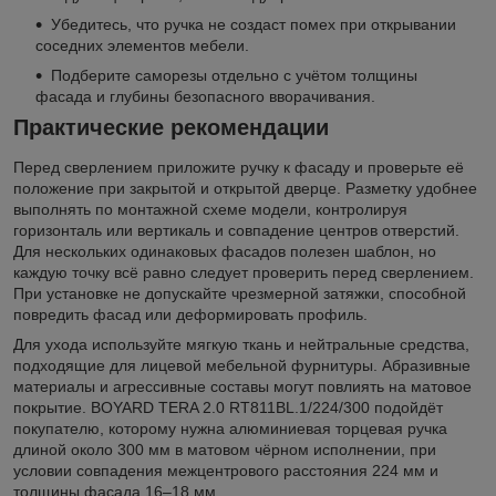
Убедитесь, что ручка не создаст помех при открывании
соседних элементов мебели.
Подберите саморезы отдельно с учётом толщины
фасада и глубины безопасного вворачивания.
Практические рекомендации
Перед сверлением приложите ручку к фасаду и проверьте её
положение при закрытой и открытой дверце. Разметку удобнее
выполнять по монтажной схеме модели, контролируя
горизонталь или вертикаль и совпадение центров отверстий.
Для нескольких одинаковых фасадов полезен шаблон, но
каждую точку всё равно следует проверить перед сверлением.
При установке не допускайте чрезмерной затяжки, способной
повредить фасад или деформировать профиль.
Для ухода используйте мягкую ткань и нейтральные средства,
подходящие для лицевой мебельной фурнитуры. Абразивные
материалы и агрессивные составы могут повлиять на матовое
покрытие. BOYARD TERA 2.0 RT811BL.1/224/300 подойдёт
покупателю, которому нужна алюминиевая торцевая ручка
длиной около 300 мм в матовом чёрном исполнении, при
условии совпадения межцентрового расстояния 224 мм и
толщины фасада 16–18 мм.