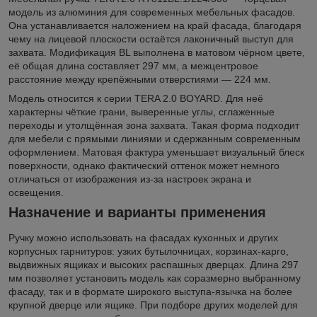
модель из алюминия для современных мебельных фасадов.
Она устанавливается наложением на край фасада, благодаря
чему на лицевой плоскости остаётся лаконичный выступ для
захвата. Модификация BL выполнена в матовом чёрном цвете,
её общая длина составляет 297 мм, а межцентровое
расстояние между крепёжными отверстиями — 224 мм.
Модель относится к серии TERA 2.0 BOYARD. Для неё
характерны чёткие грани, выверенные углы, сглаженные
переходы и утолщённая зона захвата. Такая форма подходит
для мебели с прямыми линиями и сдержанным современным
оформлением. Матовая фактура уменьшает визуальный блеск
поверхности, однако фактический оттенок может немного
отличаться от изображения из-за настроек экрана и
освещения.
Назначение и варианты применения
Ручку можно использовать на фасадах кухонных и других
корпусных гарнитуров: узких бутылочницах, корзинах-карго,
выдвижных ящиках и высоких распашных дверцах. Длина 297
мм позволяет установить модель как соразмерно выбранному
фасаду, так и в формате широкого выступа-язычка на более
крупной дверце или ящике. При подборе других моделей для