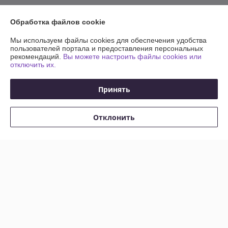
Отзывы о магазине
Обработка файлов cookie
196 отзывов за всё время
Мы используем файлы cookies для обеспечения удобства
пользователей портала и предоставления персональных
рекомендаций.
Вы можете настроить файлы cookies или
Иван
16.03.2026
отключить их.
Отлично
Принять
Искал довольно редкий цвет плинтуса, оказался в наличии по 
адекватной цене.
Отклонить
Сделка подтверждена через корзину
Покупатель
08.03.2026
Отлично
Сделка подтверждена через корзину
Показать все отзывы