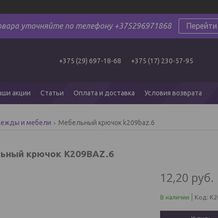
овара уточняйте по телефону +375296971868
Перейти
+375 (29) 697-18-68
+375 (17) 230-57-95
аши акции
Статьи
Оплата и доставка
Условия возврата
дежды и мебели
Мебельный крючок k209baz.6
ьный крючок K209BAZ.6
12,20
руб.
В наличии
Код:
K2