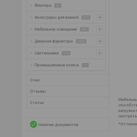
Флюгера
47
Аксессуары для ванной
274
Мебельное освещение
816
Дверная фурнитура
1643
Светильники
256
Промышленные колеса
17
О нас
Отзывы
Мебельны
Статьи
способст
нагрузка 
смотретьс
*Оттенок
Наличие документов