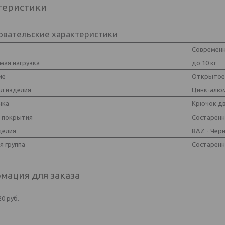
теристики
овательские характеристики
Современ
мая нагрузка
до 10 кг
ие
Открытое
л изделия
Цинк-алю
чка
Крючок д
 покрытия
Состарен
делия
BAZ - Чер
я группа
Состаренн
мация для заказа
20
руб.