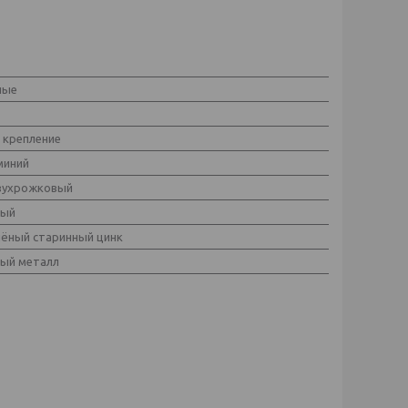
ные
 крепление
миний
вухрожковый
ный
нёный старинный цинк
ый металл