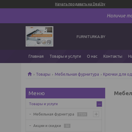
Начать продавать на Deal.by
Наличие т
FURNITURKA.BY
Главная
Товары и услуги
О нас
Контакты
Н
Товары
Мебельная фурнитура
Крючки для о
Мебел
Товары и услуги
Мебельная фурнитура
7539
Акции и скидки
50