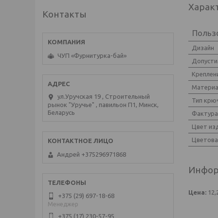
Харак
Контакты
Польз
Дизайн
ЧУП «Фурнитурка-бай»
Допусти
Креплен
Материа
ул.Уручская 19 , Строительный
Тип крю
рынок "Уручье" , павильон П1, Минск,
Беларусь
Фактура
Цвет из
Цветова
Андрей +375296971868
Инфор
Цена:
12,
+375 (29) 697-18-68
Менеджер
+375 (17) 230-57-95