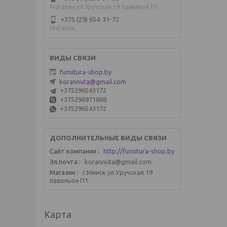
Магазин ул.Уручская 19 павильон П1
+375 (29) 654-31-72
Магазин
furnitura-shop.by
korannuta@gmail.com
+375296543172
+375296971868
+375296543172
Сайт компании
http://furnitura-shop.by
Эл.почта
korannuta@gmail.com
Магазин
г.Минск ул.Уручская 19
павильон П1
Карта