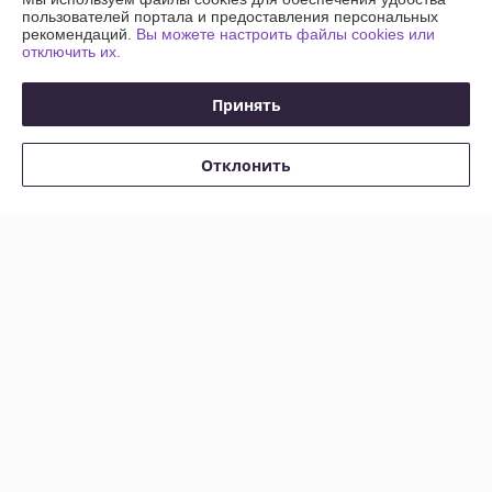
пользователей портала и предоставления персональных
Искал довольно редкий цвет плинтуса, оказался в наличии по 
рекомендаций.
Вы можете настроить файлы cookies или
отключить их.
адекватной цене.
Сделка подтверждена через корзину
Принять
Отклонить
Покупатель
08.03.2026
Отлично
Сделка подтверждена через корзину
Показать все отзывы
О нас
Контакты
Доставка и оплата