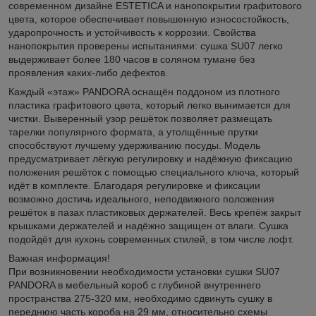
современном дизайне ESTETICA и нанопокрытии графитового
цвета, которое обеспечивает повышенную износостойкость,
ударопрочность и устойчивость к коррозии. Свойства
нанопокрытия проверены испытаниями: сушка SU07 легко
выдерживает более 180 часов в соляном тумане без
проявления каких-либо дефектов.
Каждый «этаж» PANDORA оснащён поддоном из плотного
пластика графитового цвета, который легко вынимается для
чистки. Выверенный узор решёток позволяет размещать
тарелки популярного формата, а утолщённые прутки
способствуют лучшему удерживанию посуды. Модель
предусматривает лёгкую регулировку и надёжную фиксацию
положения решёток с помощью специального ключа, который
идёт в комплекте. Благодаря регулировке и фиксации
возможно достичь идеального, неподвижного положения
решёток в пазах пластиковых держателей. Весь крепёж закрыт
крышками держателей и надёжно защищен от влаги. Сушка
подойдёт для кухонь современных стилей, в том числе лофт.
Важная информация!
При возникновении необходимости установки сушки SU07
PANDORA в мебельный короб c глубиной внутреннего
пространства 275-320 мм, необходимо сдвинуть сушку в
переднюю часть короба на 29 мм, относительно схемы