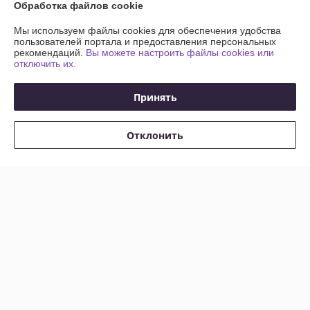
Обработка файлов cookie
Контакты
Мы используем файлы cookies для обеспечения удобства
пользователей портала и предоставления персональных
Доставка и оплата
рекомендаций.
Вы можете настроить файлы cookies или
отключить их.
График работы
Принять
Полная версия сайта
Отклонить
Политика обработки cookies
Сайт создан на платформе Deal.by
Информация для покупателя
Юридическое лицо:
Частное унитарное предприятие «Фурнитурка-
бай»