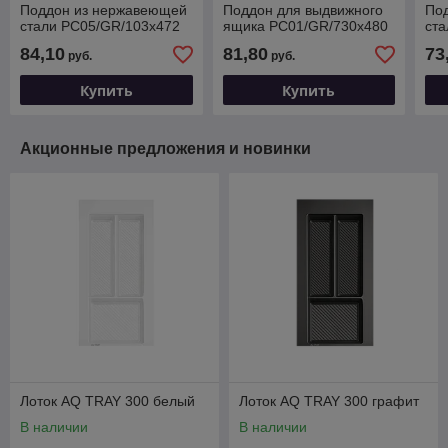
Поддон из нержавеющей
Поддон для выдвижного
По
стали PC05/GR/103x472
ящика PC01/GR/730x480
ст
84,10
81,80
73
руб.
руб.
Купить
Купить
Акционные предложения и новинки
Лоток AQ TRAY 300 белый
Лоток AQ TRAY 300 графит
В наличии
В наличии