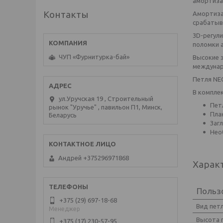
амортиза
Контакты
Амортиза
срабатыва
3D-регули
поломки а
ЧУП «Фурнитурка-бай»
Высокие 
междунар
Петля NE
В компле
ул.Уручская 19 , Строительный
Пет
рынок "Уручье" , павильон П1, Минск,
Пла
Беларусь
Заг
Нео
Андрей +375296971868
Харак
Польз
+375 (29) 697-18-68
Вид пет
Менеджер
Высота 
+375 (17) 230-57-95