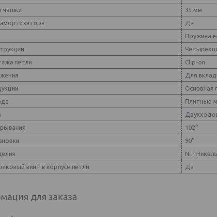
 чашки
35 мм
 амортизатора
Да
Пружина е
струкции
Четырехш
тажа петли
Clip-on
ожения
Для вклад
дукции
Основная 
ада
Плитные 
а
Двухходо
крывания
102°
ановки
90°
делия
Ni - Никел
риковый винт в корпусе петли
Да
мация для заказа