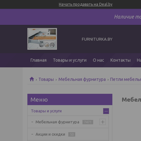
Начать продавать на Deal.by
Наличие т
FURNITURKA.BY
Главная
Товары и услуги
О нас
Контакты
Н
Товары
Мебельная фурнитура
Петли мебель
Мебел
Товары и услуги
Мебельная фурнитура
7471
Акции и скидки
50