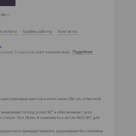
-68
 и оплаты
График работы
Контакты
Подробнее
течение 14 дней
за счет покупателя
эксцентриковым винтом и монтажом Clip-on, ответной
анавливается под углом 90° и обеспечивает угол
стенок 16 и 18 мм. В комплекте к петле NEO HIT для
екорректного принудительного закрывания без поломки