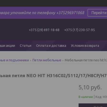
овара уточняйте по телефону +375296971868
Перейти
+375 (29) 697-18-68
+375 (17) 230-57-95
аши акции
Статьи
Оплата и доставка
Условия возврата
ные и подъемники
Петли мебельные
Мебельная петля neo hit 
ьная петля NEO HIT H316C02/5112/17/H8CP/H
5,10
руб.
В наличии
Код:
H3