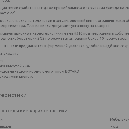
тора.
ция петли срабатывает даже при небольшом открывании фасада на 20
ет с 22°.
ровка, стрелки на теле петли и регулировочный винт с ограничителем
мортизатора. Планка петли допускает установку на саморез.
эксплуатационные характеристики петли H316 подтверждены в собств
одной лаборатории SGS по результатам оценки более 10 параметров.
O HIT H316 предлагается в фирменной упаковке, удобно и надёжно со
кт входит:
ля
нка высотой 2 мм
лушки на чашку и корпус с логотипом BOYARD
бходимый крепёж
теристики
овательские характеристики
ли
Мебельные
планки
2 мм