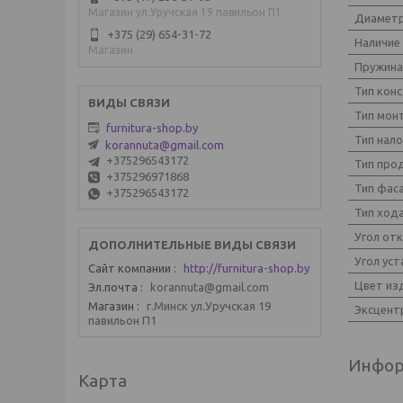
Магазин ул.Уручская 19 павильон П1
Диаметр
+375 (29) 654-31-72
Наличие
Магазин
Пружина
Тип кон
Тип мон
furnitura-shop.by
Тип нал
korannuta@gmail.com
+375296543172
Тип про
+375296971868
Тип фас
+375296543172
Тип ход
Угол от
Угол уст
Сайт компании
http://furnitura-shop.by
Цвет из
Эл.почта
korannuta@gmail.com
Магазин
г.Минск ул.Уручская 19
Эксцент
павильон П1
Инфор
Карта