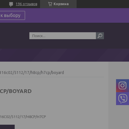
196 отзывов
Корзина
 к выбору
h316c02/5112/17/h8cp/h7cp/boyard
7CP/BOYARD
16C02/5112/17/H8CP/H7CP