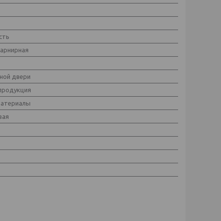
сть
арнирная
ной двери
продукция
материалы
вая
ь