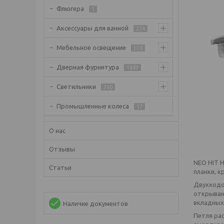
Флюгера
1
Аксессуары для ванной
274
Мебельное освещение
818
Дверная фурнитура
1643
Светильники
260
Промышленные колеса
17
О нас
Отзывы
NEO HIT H
Статьи
планки, к
Двухходов
открывани
вкладных
Наличие документов
Петля рас