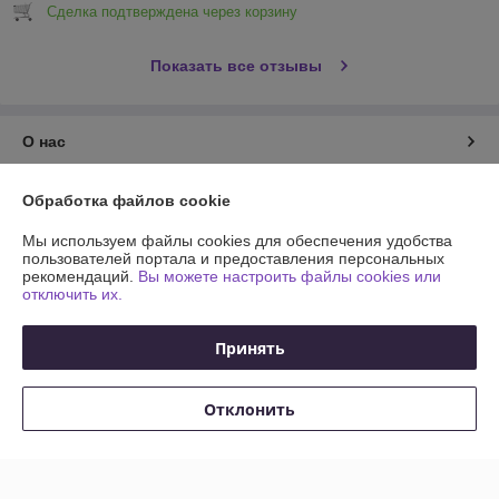
Сделка подтверждена через корзину
Показать все отзывы
О нас
Контакты
Обработка файлов cookie
Мы используем файлы cookies для обеспечения удобства
Доставка и оплата
пользователей портала и предоставления персональных
рекомендаций.
Вы можете настроить файлы cookies или
отключить их.
График работы
Принять
Полная версия сайта
Политика обработки cookies
Отклонить
Сайт создан на платформе Deal.by