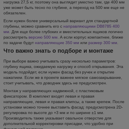
нагрузка 27,5 кг, поэтому она выглядит уместно там, где 400 мм
уже может быть тесно по глубине, а переход на 500 мм еще не
обязателен.
Если нужен более универсальный вариант для стандартной
глубины, можно сравнить его с
направляющими DB8785 400
мм
. Для еще более глубоких и вместительных ящиков логично
рассмотреть
версию 500 мм
. А если корпус компактнее, ближе
по задаче будут
направляющие 350 мм
или
размер 300 мм
.
Что важно знать о подборе и монтаже
При выборе важно учитывать сразу несколько параметров:
глубину ящика, ожидаемую нагрузку и способ открывания. Эта
модель подойдет, если нужен фасад без ручек и открытие
нажатием. Если же в проекте важнее мягкое самозакрывание,
стоит учитывать, что доводчик здесь не предусмотрен.
Монтаж у направляющих надвижной, с пластиковым
фиксатором. В комплект входят левая и правая
направляющие, левая и правая клипсы, а также крепеж. После
установки можно точнее выставить фасад: предусмотрена 2D-
регулировка по высоте до +3 мм и по ширине ±1 мм.
Производитель также указывает овальное отверстие для
дополнительной корректировки присадки, что удобно при
финальной подгонке.