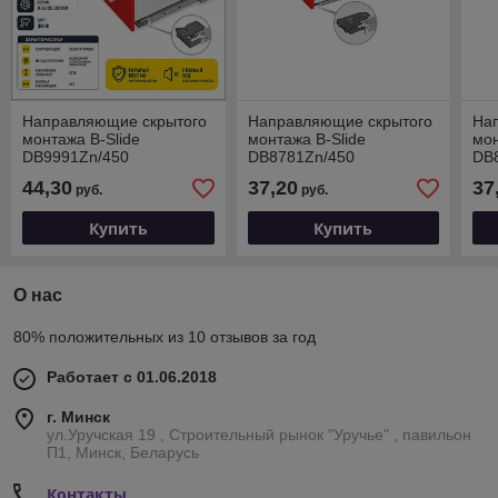
Направляющие скрытого
Направляющие скрытого
На
монтажа В-Slide
монтажа B-Slide
мон
DB9991Zn/450
DB8781Zn/450
DB
44,30
37,20
37
руб.
руб.
Купить
Купить
О нас
80% положительных из 10 отзывов за год
Работает с 01.06.2018
г. Минск
ул.Уручская 19 , Строительный рынок "Уручье" , павильон
П1, Минск, Беларусь
Контакты