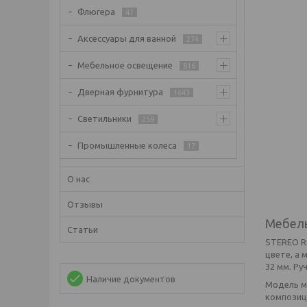
Флюгера
47
Аксессуары для ванной
274
Мебельное освещение
816
Дверная фурнитура
1643
Светильники
259
Промышленные колеса
17
О нас
Отзывы
Мебель
Статьи
STEREO R
цвете, а
32 мм. Ру
Наличие документов
Модель м
композиц