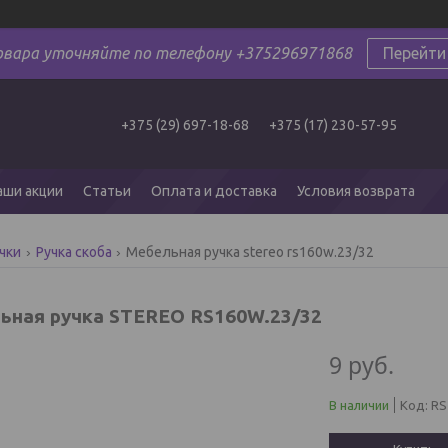
овара уточняйте по телефону +375296971868
Перейти
+375 (29) 697-18-68
+375 (17) 230-57-95
аши акции
Статьи
Оплата и доставка
Условия возврата
чки
Ручка скоба
Мебельная ручка stereo rs160w.23/32
ьная ручка STEREO RS160W.23/32
9
руб.
В наличии
Код:
RS