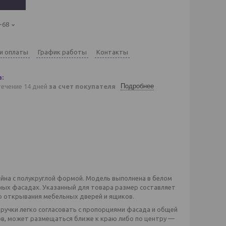
-68
 и оплаты
График работы
Контакты
Подробнее
течение 14 дней
за счет покупателя
йна с полукруглой формой. Модель выполнена в белом
ных фасадах. Указанный для товара размер составляет
го открывания мебельных дверей и ящиков.
ручки легко согласовать с пропорциями фасада и общей
в, может размещаться ближе к краю либо по центру —