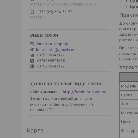
Пол
Магазин ул.Уручская 19 павильон П1
Цве
+375 (29) 654-31-72
Практи
Магазин
До оконч
при откры
диаметр 
расстояни
furnitura-shop.by
При затя
korannuta@gmail.com
посадки,
+375296543172
BOYARD п
+375296971868
+375296543172
Характ
Модель
Сайт компании
http://furnitura-shop.by
Серия
Эл.почта
korannuta@gmail.com
Тип
Магазин
г.Минск ул.Уручская 19
павильон П1
Материа
Цвет
Карта
Фактура