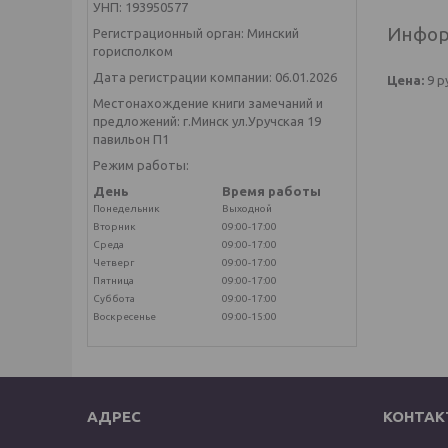
УНП: 193950577
Инфор
Регистрационный орган: Минский
горисполком
Дата регистрации компании: 06.01.2026
Цена:
9
р
Местонахождение книги замечаний и
предложений: г.Минск ул.Уручская 19
павильон П1
Режим работы:
День
Время работы
Понедельник
Выходной
Вторник
09:00-17:00
Среда
09:00-17:00
Четверг
09:00-17:00
Пятница
09:00-17:00
Суббота
09:00-17:00
Воскресенье
09:00-15:00