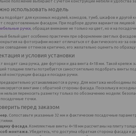
льное положение выбирают с учетом конструкции мебели и удобства за
жно использовать модель
ка подойдет для кухонных модулей, комодов, тумб, шкафов и другой к
т с подготовленным фасадом. При подборе других вариантов лицевой
мебельные ручки
, обращая внимание не только на цвет, но и на посадо
ный белый цвет особенно практичен при оформлении светлых фасадов
покрытия на фотографии может отличаться от фактического из-за осве
ное совпадение оттенков критично, его желательно оценить по образц
ктация и условия установки
т входят сама ручка, две футорки и два винта 4×18 мм. Такой крепеж 
шей толщине плиты потребуется самостоятельно подобрать винты по
кой конструкции фасада и посадке ручки.
предварительно устанавливаются в ручку. Для монтажа необходимы по
фиксируется винтами с обратной стороны фасада. Поскольку в исходны
ем нельзя переносить разметку только по обозначению модели: безопа
 посадочные точки.
оверить перед заказом
мер.
Сопоставьте указанные 32 мм и фактические посадочные парамет
стиями.
щину фасада.
Комплектные винты 4×18 мм рассчитаны на плиту толщи
соб монтажа.
Убедитесь, что доступна обратная сторона фасада и д