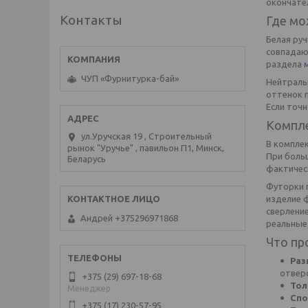
окончате
Контакты
Где мо
Белая руч
совпадаю
раздела
ЧУП «Фурнитурка-бай»
Нейтраль
оттенок 
Если точ
Компле
ул.Уручская 19 , Строительный
В комплек
рынок "Уручье" , павильон П1, Минск,
При боль
Беларусь
фактичес
Футорки 
изделие 
сверлени
Андрей +375296971868
реальные
Что пр
Раз
отвер
+375 (29) 697-18-68
Тол
Менеджер
Спо
+375 (17) 230-57-95