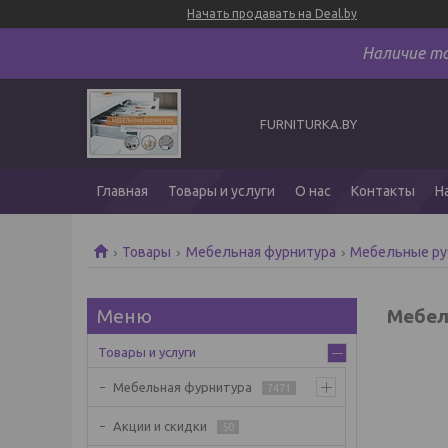
Начать продавать на Deal.by
Наличие т
FURNITURKA.BY
Главная
Товары и услуги
О нас
Контакты
Н
Товары
Мебельная фурнитура
Мебельные ру
Мебел
Товары и услуги
Мебельная фурнитура
7471
Акции и скидки
50