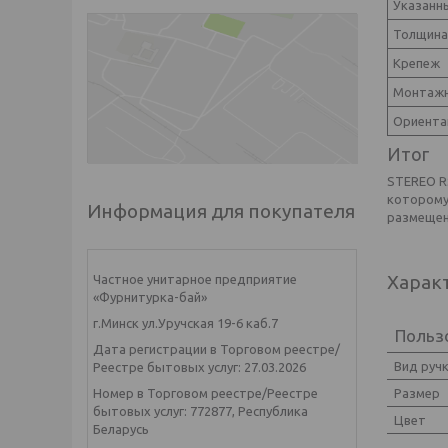
Указанн
Толщина
Крепеж
Монтажн
Ориента
Итог
STEREO R
которому
Информация для покупателя
размещен
Харак
Частное унитарное предприятие
«Фурнитурка-бай»
г.Минск ул.Уручская 19-6 каб.7
Польз
Дата регистрации в Торговом реестре/
Вид руч
Реестре бытовых услуг: 27.03.2026
Размер
Номер в Торговом реестре/Реестре
бытовых услуг: 772877, Республика
Цвет
Беларусь