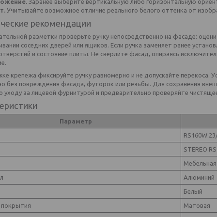
ожение.
Заранее выберите вертикальную либо горизонтальную ориент
т.
Учитывайте возможное отличие реального белого оттенка от изобра
ческие рекомендации
ательной разметки проверьте ручку непосредственно на фасаде: оцени
вании соседних дверей или ящиков. Если ручка заменяет ранее устано
отверстий и состояние плиты. Не сверлите фасад, опираясь исключите
е.
жке крепежа фиксируйте ручку равномерно и не допускайте перекоса.
 но без повреждения фасада, футорок или резьбы. Для сохранения вн
о уходу за лицевой фурнитурой и предварительно проверяйте чистящее
еристики
Параметр
RS160W.23
STEREO RS
Мебельная
л
Алюминий
Белый
 покрытия
Матовая