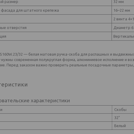
ый размер
32 мм
 фасада для штатного крепежа
16–22 мм
2 винта 4×
ые отверстия
Диаметр 6
ция
Вертикаль
S160W.23/32 — белая матовая ручка-скоба для распашных и выдвижны
 нужны современная полукруглая форма, алюминиевое исполнение и во
ие. Перед заказом важно проверить реальные посадочные параметры, 
теристики
овательские характеристики
ки
Скобы
32"
Белый