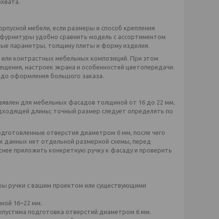
хвата.
орпусной мебели, если размеры и способ крепления
 фурнитуры удобно сравнить модель с ассортиментом
чные параметры, толщину плиты и форму изделия.
 или контрастных мебельных композиций. При этом
щения, настроек экрана и особенностей цветопередачи.
у до оформления большого заказа.
заявлен для мебельных фасадов толщиной от 16 до 22 мм.
дходящей длины; точный размер следует определять по
дготовленные отверстия диаметром 6 мм, после чего
х данных нет отдельной размерной схемы, перед
снее приложить конкретную ручку к фасаду и проверить
ры ручки с вашим проектом или существующими
ной 16–22 мм.
опустима подготовка отверстий диаметром 6 мм.