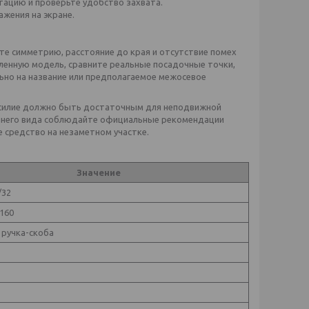
ацию и проверьте удобство захвата.
жения на экране.
те симметрию, расстояние до края и отсутствие помех
вленную модель, сравните реальные посадочные точки,
льно на название или предполагаемое межосевое
 Усилие должно быть достаточным для неподвижной
ешнего вида соблюдайте официальные рекомендации
 средство на незаметном участке.
Значение
/32
160
 ручка-скоба