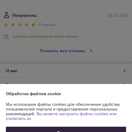
Покупатель
08.03.2026
Отлично
Сделка подтверждена через корзину
Показать все отзывы
О нас
Контакты
Обработка файлов cookie
Доставка и оплата
Мы используем файлы cookies для обеспечения удобства
пользователей портала и предоставления персональных
График работы
рекомендаций.
Вы можете настроить файлы cookies или
отключить их.
Полная версия сайта